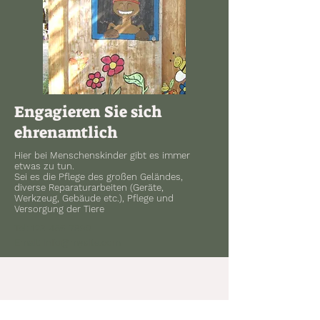
Engagieren Sie sich
ehrenamtlich
Hier bei Menschenskinder gibt es immer
etwas zu tun.
Sei es die Pflege des großen Geländes,
diverse Reparaturarbeiten (Geräte,
Werkzeug, Gebäude etc.), Pflege und
Versorgung der Tiere
Tel:
123-456-7890
Email:
info@mysite.com