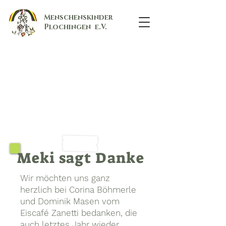
Menschenskinder
Plochingen e.V.
News von der FARM
Hier finden Sie alle Berichte von
vergangenen Aktionen auf der
FARM.
Meki sagt Danke
Wir möchten uns ganz
herzlich bei Corina Böhmerle
und Dominik Masen vom
Eiscafé Zanetti bedanken, die
auch letztes Jahr wieder